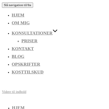
Slå navigation til/fra
HJEM
OM MIG
KONSULTATIONER
PRISER
KONTAKT
BLOG
OPSKRIFTER
KOSTTILSKUD
Videre til indhold
HJEM